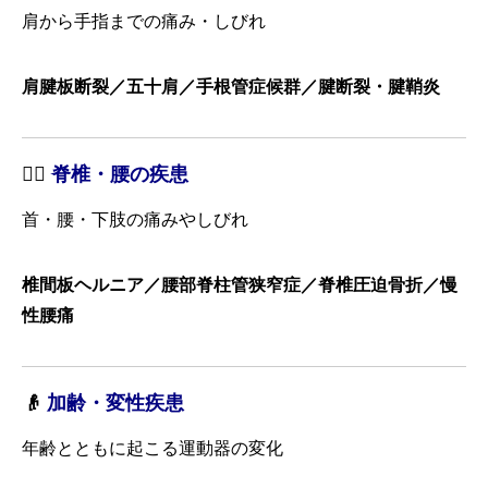
肩から手指までの痛み・しびれ
肩腱板断裂／五十肩／手根管症候群／腱断裂・腱鞘炎
🧍‍♂️
脊椎・腰の疾患
首・腰・下肢の痛みやしびれ
椎間板ヘルニア／腰部脊柱管狭窄症／脊椎圧迫骨折／慢
性腰痛
👴
加齢・変性疾患
年齢とともに起こる運動器の変化