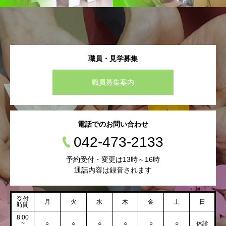
職員・見学募集
職員募集案内
電話でのお問い合わせ
042-473-2133
予約受付・変更は13時～16時
通話内容は録音されます
受付
月
火
水
木
金
土
日
時間
8:00
~
○
○
○
○
○
○
休診