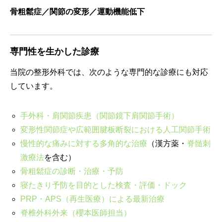
骨粗鬆症／関節の変形／運動機能低下
専門性を生かした診療
当院の整形外科では、次のような専門的な診療にも対応
しています。
手外科・肩関節疾患（関節鏡下肩関節手術）
変形性関節症や広範囲腱板断裂における人工関節手術
慢性的な痛みに対する多角的な治療
（漢方薬・
脊髄刺
激療法
を含む）
骨粗鬆症の診断・治療・予防
寝たきり予防を目的とした検査・評価・ドック
PRP・APS（再生医療）による最新治療
脊椎外科外来（櫻本医師担当）