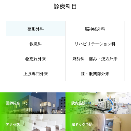
診療科目
整形外科
脳神経外科
救急科
リハビリテーション科
物忘れ外来
麻酔科 痛み・漢方外来
上肢専門外来
膝・股関節外来
医師紹介
院内施設
アクセス
脳ドッグ予約