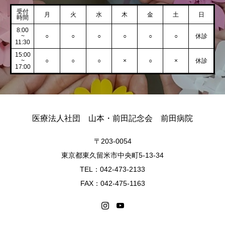
受付
月
火
水
木
金
土
日
時間
8:00
~
○
○
○
○
○
○
休診
11:30
15:00
~
○
○
○
×
○
×
休診
17:00
医療法人社団 山本・前田記念会 前田病院
〒203-0054
東京都東久留米市中央町5-13-34
TEL：042-473-2133
FAX：042-475-1163