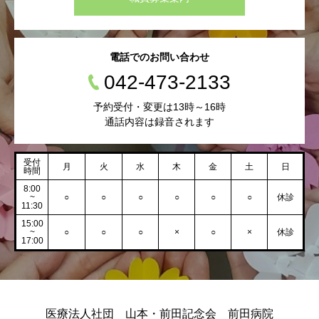
電話でのお問い合わせ
042-473-2133
予約受付・変更は13時～16時
通話内容は録音されます
受付
月
火
水
木
金
土
日
時間
8:00
~
○
○
○
○
○
○
休診
11:30
15:00
~
○
○
○
×
○
×
休診
17:00
医療法人社団 山本・前田記念会 前田病院