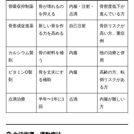
骨吸収抑制薬
骨が壊れるの
内服・注射・
骨密度低下が
を抑える
点滴
進んでいる方
骨形成促進薬
新しい骨を作
自己注射
骨折リスクが
る力を高める
高い方、重症
例
カルシウム製
骨の材料を補
内服
他の治療と併
剤
う
用
ビタミンD製
骨を丈夫にす
内服
高齢の方、転
剤
る補助
倒リスクがあ
る方
点滴治療
半年〜1年に1
点滴
内服が難しい
回
方