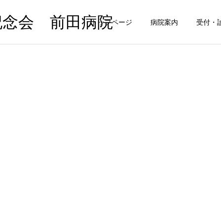
記念会 前田病院
トップページ
病院案内
受付・
肩関節周囲炎（五十肩）