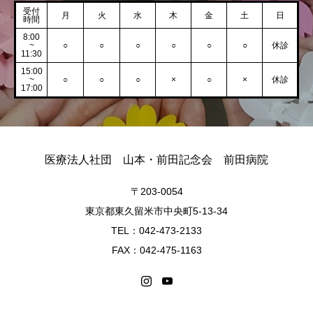
受付
月
火
水
木
金
土
日
時間
8:00
~
○
○
○
○
○
○
休診
11:30
15:00
~
○
○
○
×
○
×
休診
17:00
医療法人社団 山本・前田記念会 前田病院
〒203-0054
東京都東久留米市中央町5-13-34
TEL：042-473-2133
FAX：042-475-1163