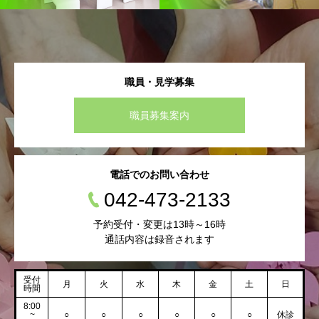
職員・見学募集
職員募集案内
電話でのお問い合わせ
042-473-2133
予約受付・変更は13時～16時
通話内容は録音されます
受付
月
火
水
木
金
土
日
時間
8:00
~
○
○
○
○
○
○
休診