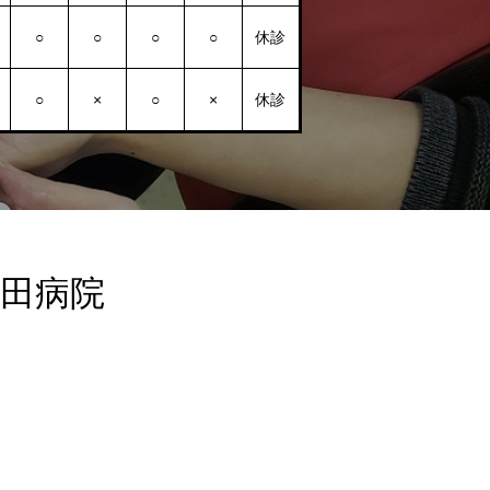
○
○
○
○
休診
○
×
○
×
休診
田病院