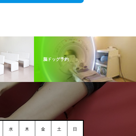
脳ドッグ予約
水
木
金
土
日